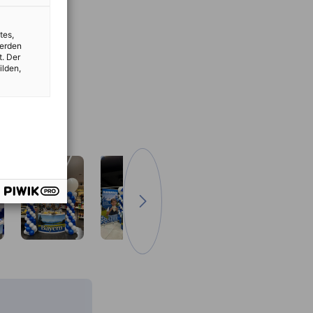
tes,
werden
t. Der
ilden,
zum nächsten Bild