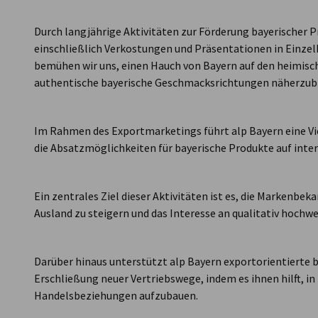
Bosnia-
Durch langjährige Aktivitäten zur Förderung bayerischer 
Herzegovina
einschließlich Verkostungen und Präsentationen in Einze
bemühen wir uns, einen Hauch von Bayern auf den heimisc
authentische bayerische Geschmacksrichtungen näherzub
Im Rahmen des Exportmarketings führt alp Bayern eine V
die Absatzmöglichkeiten für bayerische Produkte auf inte
Ein zentrales Ziel dieser Aktivitäten ist es, die Markenbe
Ausland zu steigern und das Interesse an qualitativ hoch
Darüber hinaus unterstützt alp Bayern exportorientierte ba
Erschließung neuer Vertriebswege, indem es ihnen hilft, i
Handelsbeziehungen aufzubauen.