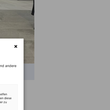
rend andere
helfen
zen diese
er zu