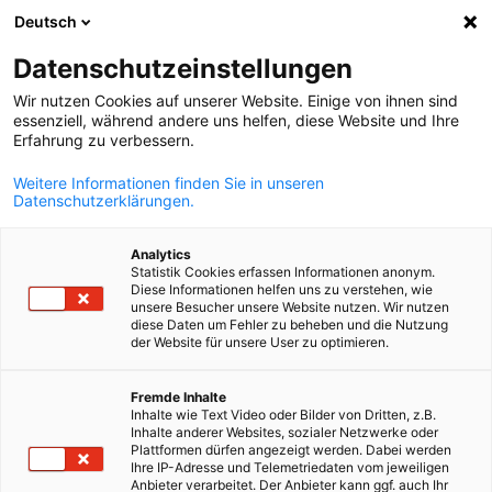
Deutsch
Suche öffnen
Navi
Ein
Datenschutzeinstellungen
Wir nutzen Cookies auf unserer Website. Einige von ihnen sind
Dienstleistungen
essenziell, während andere uns helfen, diese Website und Ihre
Erfahrung zu verbessern.
Weitere Informationen finden Sie in unseren
Übersicht unserer Dienstleistungen
Datenschutzerklärungen.
Bosnien und Herzegowina bietet großes Potenzial für
Analytics
unterschiedliche Branchen. Unser Team aus bosnisch-
Statistik Cookies erfassen Informationen anonym.
Diese Informationen helfen uns zu verstehen, wie
und deutschsprachigen Experten berät Sie umfassend,
unsere Besucher unsere Website nutzen. Wir nutzen
kompetent und individuell über die Möglichkeiten, die
diese Daten um Fehler zu beheben und die Nutzung
der Website für unsere User zu optimieren.
sich für Ihr Unternehmen in diesem Markt bieten. Die
Zahlen sprechen für sich: Jedes Jahr vertrauen mehr als
German
Fremde Inhalte
Inhalte wie Text Video oder Bilder von Dritten, z.B.
400 deutsche und bosnische Unternehmen auf
Inhalte anderer Websites, sozialer Netzwerke oder
DEinternational, um in den ausländischen Markt
Plattformen dürfen angezeigt werden. Dabei werden
Ihre IP-Adresse und Telemetriedaten vom jeweiligen
einzusteigen und ihn erfolgreich zu erschließen – vom
Anbieter verarbeitet. Der Anbieter kann ggf. auch Ihr