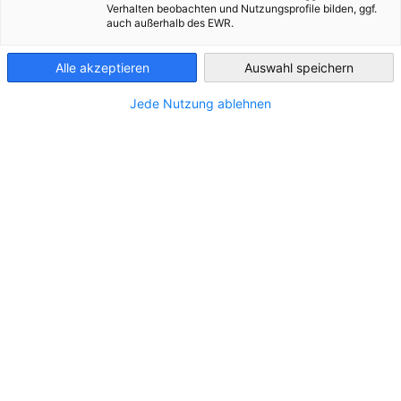
Verhalten beobachten und Nutzungsprofile bilden, ggf.
auch außerhalb des EWR.
Bosnia-
Herzegovina
Alle akzeptieren
Auswahl speichern
Messe München - Portfolio
Jede Nutzung ablehnen
Mit einem breiten Portfolio an internationalen Fachmessen,
Kongressen und Veranstaltungen bietet die Messe München
Plattformen für Unternehmen, um global zu wachsen, neue
Märkte zu erschließen und sich mit Fachleuten aus...
Mehr ansehen