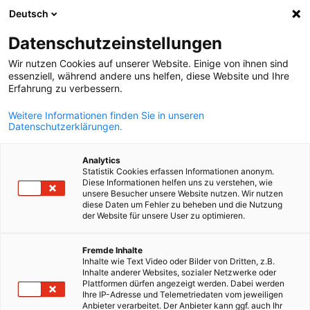
Deutsch
Suche öffnen
Navi
Ein
Datenschutzeinstellungen
Wir nutzen Cookies auf unserer Website. Einige von ihnen sind
Messen
essenziell, während andere uns helfen, diese Website und Ihre
Erfahrung zu verbessern.
Weitere Informationen finden Sie in unseren
Ein Ort der Emotion, eine Adresse für den Einkauf, ein
Datenschutzerklärungen.
Ort für Geschäfte: Das alles sind deutsche Messen.
Analytics
Statistik Cookies erfassen Informationen anonym.
Diese Informationen helfen uns zu verstehen, wie
unsere Besucher unsere Website nutzen. Wir nutzen
diese Daten um Fehler zu beheben und die Nutzung
der Website für unsere User zu optimieren.
German
Fremde Inhalte
Inhalte wie Text Video oder Bilder von Dritten, z.B.
Inhalte anderer Websites, sozialer Netzwerke oder
Plattformen dürfen angezeigt werden. Dabei werden
Ihre IP-Adresse und Telemetriedaten vom jeweiligen
Anbieter verarbeitet. Der Anbieter kann ggf. auch Ihr