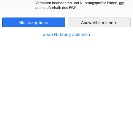
Verhalten beobachten und Nutzungsprofile bilden, ggf.
auch außerhalb des EWR.
Bosnia-
Herzegovina
Alle akzeptieren
Auswahl speichern
Jede Nutzung ablehnen
Markterschließungsprogramm (MEP)
Mit dem "Markterschließungsprogramm für KMU" (MEP)
fördert das Bundesministerium für Wirtschaft und Energie
(BMWE) insbesondere kleine und mittlere Unternehmen bei
ihrem Einstieg in ausländische Märkte.