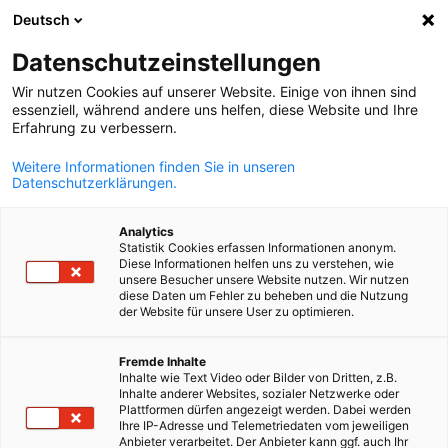
Deutsch
Suche öffnen
Navi
Ein
Datenschutzeinstellungen
Wir nutzen Cookies auf unserer Website. Einige von ihnen sind
Projekte
essenziell, während andere uns helfen, diese Website und Ihre
Erfahrung zu verbessern.
Weitere Informationen finden Sie in unseren
AHK BiH ist ein erfahrener und zuverlässiger Partner bei
Datenschutzerklärungen.
der Umsetzung zahlreicher Projekte in verschiedenen
Industriebereichen. Mit einem starken Netzwerk,
Analytics
Statistik Cookies erfassen Informationen anonym.
fundiertem Fachwissen und einem engagierten Team
Diese Informationen helfen uns zu verstehen, wie
unsere Besucher unsere Website nutzen. Wir nutzen
trägt AHK BiH maßgeblich zur erfolgreichen
diese Daten um Fehler zu beheben und die Nutzung
der Website für unsere User zu optimieren.
Realisierung von Vorhaben bei. Durch innovative
Ansätze, effiziente Prozesse und enge Zusammenarbeit
German
Fremde Inhalte
mit Unternehmen und Institutionen unterstützt AHK
Inhalte wie Text Video oder Bilder von Dritten, z.B.
Inhalte anderer Websites, sozialer Netzwerke oder
BiH die wirtschaftliche Entwicklung und fördert
Plattformen dürfen angezeigt werden. Dabei werden
Ihre IP-Adresse und Telemetriedaten vom jeweiligen
nachhaltige Geschäftsbeziehungen.
Anbieter verarbeitet. Der Anbieter kann ggf. auch Ihr