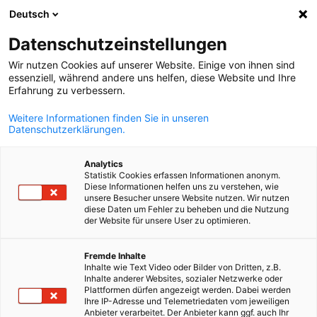
Deutsch
Suche öffnen
Navi
Ein
Datenschutzeinstellungen
Wir nutzen Cookies auf unserer Website. Einige von ihnen sind
essenziell, während andere uns helfen, diese Website und Ihre
Erfahrung zu verbessern.
Weitere Informationen finden Sie in unseren
Datenschutzerklärungen.
Analytics
Statistik Cookies erfassen Informationen anonym.
Diese Informationen helfen uns zu verstehen, wie
Marktinformationen
unsere Besucher unsere Website nutzen. Wir nutzen
diese Daten um Fehler zu beheben und die Nutzung
der Website für unsere User zu optimieren.
Gerne erstellen wir auch eine individuelle Marktstudie für Sie. A
German
Fremde Inhalte
Grundlage gemeinsam festgelegter Kriterien erhalten Sie eine
Inhalte wie Text Video oder Bilder von Dritten, z.B.
branchenspezifische Dokumentation des Zielmarktes Bosnien
Inhalte anderer Websites, sozialer Netzwerke oder
Plattformen dürfen angezeigt werden. Dabei werden
Herzegowina.
Ihre IP-Adresse und Telemetriedaten vom jeweiligen
Anbieter verarbeitet. Der Anbieter kann ggf. auch Ihr