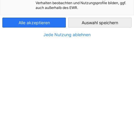
Verhalten beobachten und Nutzungsprofile bilden, ggf.
auch außerhalb des EWR.
Bosnia-
Herzegovina
Alle akzeptieren
Auswahl speichern
Jede Nutzung ablehnen
Diese beinhaltet:
Eine individuelle Marktanalyse für Ihr Produkt bzw.
Dienstleistung in Bosnien-Herzegowina
Ausarbeitung des regulatorischen Rahmens und
relevanter rechtlicher Aspekte
Übersicht der Wettbewerber, Kunden und
Vertriebskanäle
Beantwortung von Einzelfragen