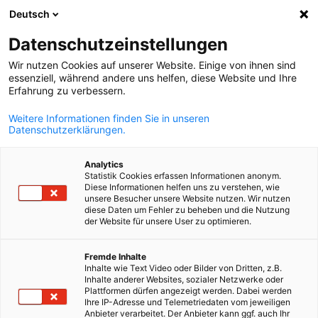
Deutsch
Suche öffnen
Navi
Ein
Datenschutzeinstellungen
Wir nutzen Cookies auf unserer Website. Einige von ihnen sind
essenziell, während andere uns helfen, diese Website und Ihre
Erfahrung zu verbessern.
Weitere Informationen finden Sie in unseren
Datenschutzerklärungen.
Analytics
Statistik Cookies erfassen Informationen anonym.
Diese Informationen helfen uns zu verstehen, wie
News
29/09/2025
unsere Besucher unsere Website nutzen. Wir nutzen
diese Daten um Fehler zu beheben und die Nutzung
der Website für unsere User zu optimieren.
Einladung zur Teilnahme am 11
German
Fremde Inhalte
CEE Procurement and Supply
Inhalte wie Text Video oder Bilder von Dritten, z.B.
Inhalte anderer Websites, sozialer Netzwerke oder
Forum in Krakau
Plattformen dürfen angezeigt werden. Dabei werden
Ihre IP-Adresse und Telemetriedaten vom jeweiligen
Anbieter verarbeitet. Der Anbieter kann ggf. auch Ihr