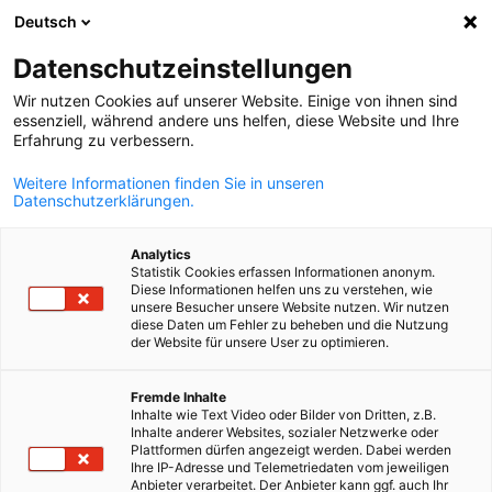
Deutsch
Otvorite pret
Otvo
Zat
Datenschutzeinstellungen
Wir nutzen Cookies auf unserer Website. Einige von ihnen sind
essenziell, während andere uns helfen, diese Website und Ihre
Erfahrung zu verbessern.
Weitere Informationen finden Sie in unseren
Datenschutzerklärungen.
Analytics
Statistik Cookies erfassen Informationen anonym.
Diese Informationen helfen uns zu verstehen, wie
Traženje lokacije
unsere Besucher unsere Website nutzen. Wir nutzen
diese Daten um Fehler zu beheben und die Nutzung
der Website für unsere User zu optimieren.
Bosnian
Podržavamo njemačke kompanije u pronalaženju odgovarajuće
Fremde Inhalte
lokacije za proizvodni pogon ili poslovni prostor, npr. prodajni
Inhalte wie Text Video oder Bilder von Dritten, z.B.
ured, u Bosni i Hercegovini.
Inhalte anderer Websites, sozialer Netzwerke oder
Plattformen dürfen angezeigt werden. Dabei werden
Predstavništvo njemačke privrede u BiH je u bliskom
Ihre IP-Adresse und Telemetriedaten vom jeweiligen
Anbieter verarbeitet. Der Anbieter kann ggf. auch Ihr
kontaktu sa lokalnim zajednicama, te svojom ekspertizom