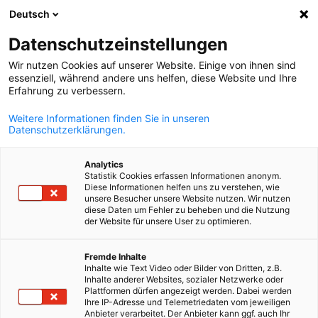
Deutsch
Otvorite pret
Otvo
Zat
Datenschutzeinstellungen
Wir nutzen Cookies auf unserer Website. Einige von ihnen sind
essenziell, während andere uns helfen, diese Website und Ihre
Erfahrung zu verbessern.
Weitere Informationen finden Sie in unseren
Datenschutzerklärungen.
Analytics
Statistik Cookies erfassen Informationen anonym.
Diese Informationen helfen uns zu verstehen, wie
Members2Members
unsere Besucher unsere Website nutzen. Wir nutzen
diese Daten um Fehler zu beheben und die Nutzung
der Website für unsere User zu optimieren.
Bosnian
U sklopu programa "Member2Member" kompanije-članice
Fremde Inhalte
udruženja Wirtschaftsverien BiH nude drugim članovima poseb
Inhalte wie Text Video oder Bilder von Dritten, z.B.
pogodnosti. Svi članovi i njihovi zaposlenici imaju mogućnost
Inhalte anderer Websites, sozialer Netzwerke oder
Plattformen dürfen angezeigt werden. Dabei werden
korištenja ponuđenih usluga.
Ihre IP-Adresse und Telemetriedaten vom jeweiligen
Anbieter verarbeitet. Der Anbieter kann ggf. auch Ihr