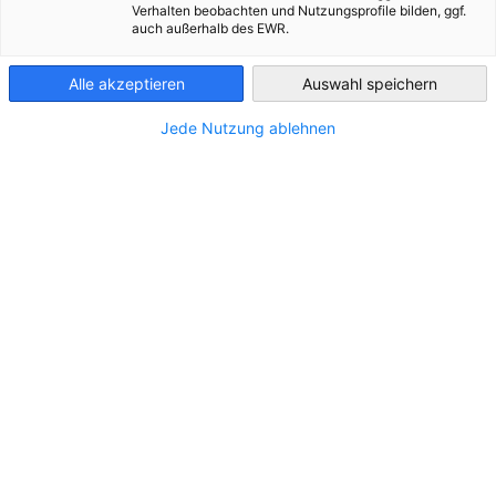
Bosnia-
Verhalten beobachten und Nutzungsprofile bilden, ggf.
Herzegovina
auch außerhalb des EWR.
Alle akzeptieren
Auswahl speichern
Jede Nutzung ablehnen
DHL: svim članovima udruženja
Wirtschaftsverein BiH 20 %
popusta na DHL Express
transportne usluge
DHL International d.o.o.
(Sarajevo) svim članovima udruženja
Wirtschaftsverein BiH daje popust* od 20% na važeće cijene