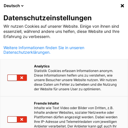
Deutsch
Otvorite pret
Otvo
Zat
Datenschutzeinstellungen
Wir nutzen Cookies auf unserer Website. Einige von ihnen sind
essenziell, während andere uns helfen, diese Website und Ihre
Erfahrung zu verbessern.
Weitere Informationen finden Sie in unseren
Datenschutzerklärungen.
Analytics
Statistik Cookies erfassen Informationen anonym.
Diese Informationen helfen uns zu verstehen, wie
Individualne usluge
unsere Besucher unsere Website nutzen. Wir nutzen
diese Daten um Fehler zu beheben und die Nutzung
der Website für unsere User zu optimieren.
Bosnian
Tražite usluge koje nisu u našoj ponudi? Nema problema.
Fremde Inhalte
Zajedno s vama diskutujemo i razvijamo usluge prilagođene
Inhalte wie Text Video oder Bilder von Dritten, z.B.
Inhalte anderer Websites, sozialer Netzwerke oder
vašim potrebama. To uključuje, na primjer:
Plattformen dürfen angezeigt werden. Dabei werden
Ihre IP-Adresse und Telemetriedaten vom jeweiligen
Anbieter verarbeitet. Der Anbieter kann ggf. auch Ihr