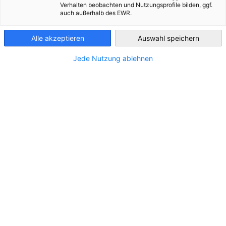
Bosnia-
Organizaciju događaja (npr. proslava jubileja vaše
Verhalten beobachten und Nutzungsprofile bilden, ggf.
Herzegovina
auch außerhalb des EWR.
kompanije) i konferencija
Alle akzeptieren
Auswahl speichern
Marketplace – objavljivanje vaših oglasa na našoj web
stranici
Jede Nutzung ablehnen
Obuke i usavršavanje
Rado prihvatamo i Vaše ideje – slobodno nas
kontaktirajte!
Kontakt