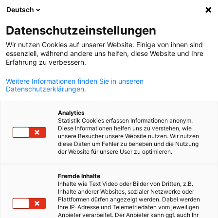
Deutsch
Otvorite pret
Otvo
Zat
Datenschutzeinstellungen
Wir nutzen Cookies auf unserer Website. Einige von ihnen sind
Projekti
essenziell, während andere uns helfen, diese Website und Ihre
Erfahrung zu verbessern.
Weitere Informationen finden Sie in unseren
AHK BiH je iskusan i pouzdan partner u realizaciji
Datenschutzerklärungen.
brojnih projekata u različitim industrijskim sektorima.
Snažnom mrežom, stručnim znanjem i posvećenim
Analytics
Statistik Cookies erfassen Informationen anonym.
timom, AHK BiH značajno doprinosi uspješnoj realizaciji
Diese Informationen helfen uns zu verstehen, wie
unsere Besucher unsere Website nutzen. Wir nutzen
projekata. Kroz inovativne pristupe, efikasne procese i
diese Daten um Fehler zu beheben und die Nutzung
der Website für unsere User zu optimieren.
blisku saradnju s preduzećima i institucijama, AHK BiH
Bosnian
podržava ekonomski razvoj i podstiče održive poslovne
Fremde Inhalte
veze.
Inhalte wie Text Video oder Bilder von Dritten, z.B.
Inhalte anderer Websites, sozialer Netzwerke oder
Plattformen dürfen angezeigt werden. Dabei werden
Ihre IP-Adresse und Telemetriedaten vom jeweiligen
Anbieter verarbeitet. Der Anbieter kann ggf. auch Ihr