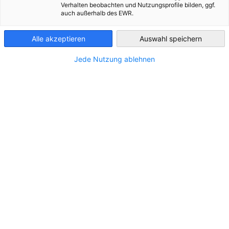
Bosnia-
Verhalten beobachten und Nutzungsprofile bilden, ggf.
Herzegovina
auch außerhalb des EWR.
Alle akzeptieren
Auswahl speichern
Jede Nutzung ablehnen
MEP - Program razvoja tržišta
Kroz program „Markterschließungsprogramm za mala i
srednja preduzeća“ (MEP), Savezno ministarstvo za privredu i
energiju (BMWE) pruža podršku malim i srednjim
preduzećima pri ulasku na strana tržišta.