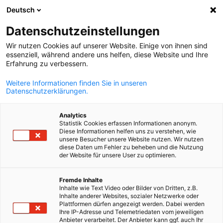
Deutsch
Otvorite pret
Otvo
Zat
Datenschutzeinstellungen
Wir nutzen Cookies auf unserer Website. Einige von ihnen sind
essenziell, während andere uns helfen, diese Website und Ihre
Erfahrung zu verbessern.
Weitere Informationen finden Sie in unseren
Datenschutzerklärungen.
Analytics
Statistik Cookies erfassen Informationen anonym.
Diese Informationen helfen uns zu verstehen, wie
Inicijativa za izvoz energije
unsere Besucher unsere Website nutzen. Wir nutzen
diese Daten um Fehler zu beheben und die Nutzung
der Website für unsere User zu optimieren.
Bosnian
Otvorite nova strana tržišta uz Inicijativu za izvoz energije
Fremde Inhalte
Saveznog ministarstva privrede i energije (BMWE).
Inhalte wie Text Video oder Bilder von Dritten, z.B.
Inhalte anderer Websites, sozialer Netzwerke oder
Plattformen dürfen angezeigt werden. Dabei werden
Ihre IP-Adresse und Telemetriedaten vom jeweiligen
Anbieter verarbeitet. Der Anbieter kann ggf. auch Ihr