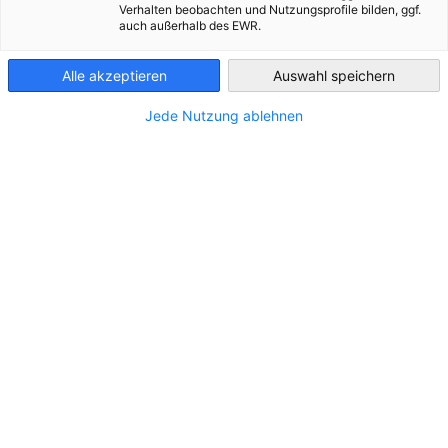
Bosnia-
Verhalten beobachten und Nutzungsprofile bilden, ggf.
Herzegovina
auch außerhalb des EWR.
Alle akzeptieren
Auswahl speichern
Jede Nutzung ablehnen
Inicijativa za izvoz energije pomaže njemačkim preduzećima
da:
Prikupe informacije o tržištu
Procijene izvoznu strategiju i izbjegnu rizike
Uspostave i prodube poslovne kontakte u
inostranstvu
Uštede vrijeme i troškove pri ulasku na tržište